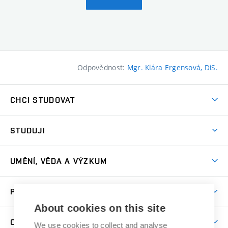
Odpovědnost:
Mgr. Klára Ergensová, DiS.
CHCI STUDOVAT
Pojďte na FaVU
STUDUJI
Nabídka ateliérů
Aktuality a výzvy
Přijímačky
UMĚNÍ, VĚDA A VÝZKUM
Studijní oddělení
Dny otevřených dveří
Centrum výzkumu
Časový plán studia
PRO VEŘEJNOST
Přípravné kurzy
Umělecká činnost
Studijní předpisy a formuláře
About cookies on this site
Studium bez bariér
Letní školy a semestrální kurzy
Publikační činnost
O FAKULTĚ
Studium a stáže v zahraničí
We use cookies to collect and analyse