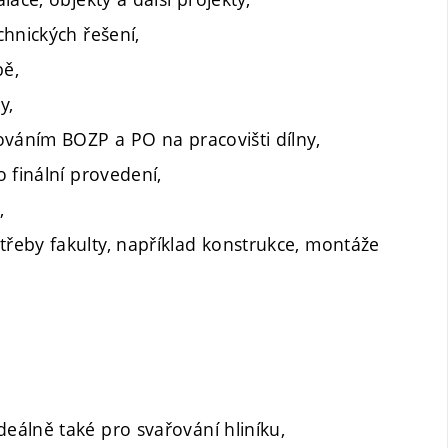
chnických řešení,
bě,
y,
ováním BOZP a PO na pracovišti dílny,
 finální provedení,
,
řeby fakulty, například konstrukce, montáže
álně také pro svařování hliníku,