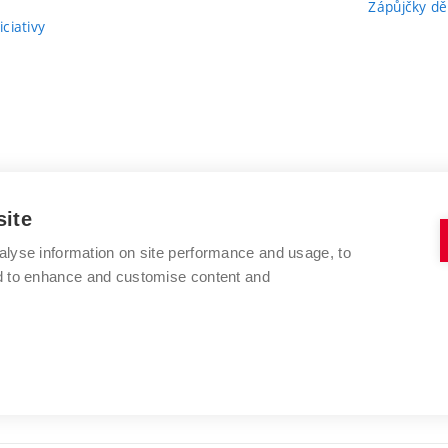
Zápůjčky dě
ciativy
site
alyse information on site performance and usage, to
nd to enhance and customise content and
VYSOKÉ UČENÍ TECHNICKÉ V BRNĚ
FAKULTA VÝTVARNÝCH UMĚNÍ
Údolní 244/53
www.favu.vut.cz
602 00 Brno
studijni@favu.vut.cz