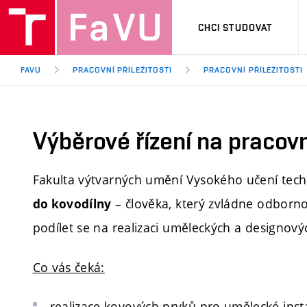
CHCI STUDOVAT
FAVU
PRACOVNÍ PŘÍLEŽITOSTI
PRACOVNÍ PŘÍLEŽITOSTI
Výběrové řízení na pracovn
Fakulta výtvarných umění Vysokého učení tec
– člověka, který zvládne odborn
do kovodílny
podílet se na realizaci uměleckých a designový
Co vás čeká:
realizace kovových prvků pro umělecké instal