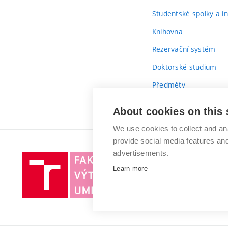
Studentské spolky a ini
Knihovna
Rezervační systém
Doktorské studium
Předměty
Průvodce prvákem
About cookies on this 
We use cookies to collect and an
provide social media features a
advertisements.
Vysoké
Learn more
učení
technické
v
Brně