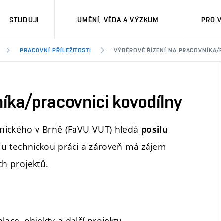
STUDUJI
UMĚNÍ, VĚDA A VÝZKUM
PRO 
PRACOVNÍ PŘÍLEŽITOSTI
VÝBĚROVÉ ŘÍZENÍ NA PRACOVNÍKA/
íka/pracovnici kovodílny
hnického v Brně (FaVU VUT) hledá
posilu
ou technickou práci a zároveň má zájem
ch projektů.
ace, objekty a další projekty,