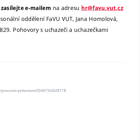
na adresu
 zasílejte e-mailem
hr@favu.vut.cz
sonální oddělení FaVU VUT, Jana Homolová,
6 829. Pohovory s uchazeči a uchazečkami
e/pracovni-prilezitosti/f24415/d328118