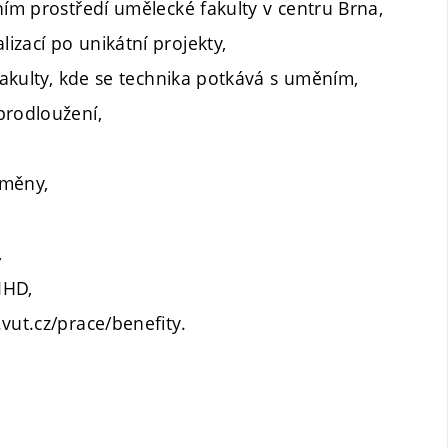
ním prostředí umělecké fakulty v centru Brna,
zací po unikátní projekty,
 fakulty, kde se technika potkává s uměním,
prodloužení,
dměny,
,
MHD,
vut.cz/prace/benefity.