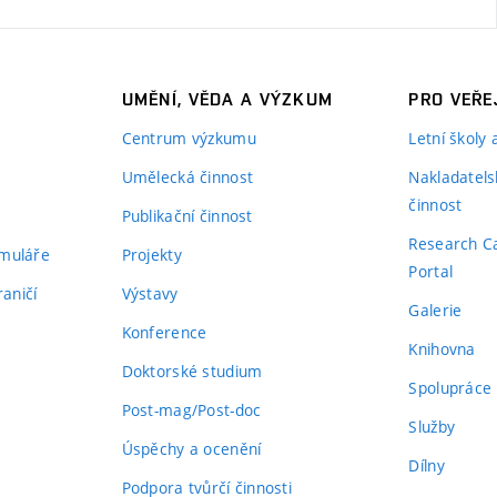
UMĚNÍ, VĚDA A VÝZKUM
PRO VEŘE
Centrum výzkumu
Letní školy
Umělecká činnost
Nakladatels
činnost
Publikační činnost
Research C
rmuláře
Projekty
Portal
aničí
Výstavy
Galerie
Konference
Knihovna
Doktorské studium
Spolupráce
Post-mag/Post-doc
Služby
Úspěchy a ocenění
Dílny
Podpora tvůrčí činnosti