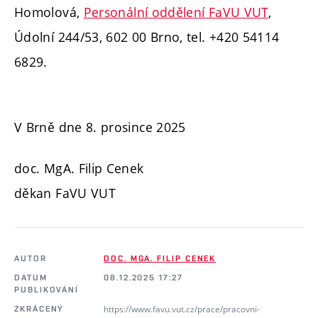
Homolová,
Personální oddělení FaVU VUT
,
Údolní 244/53, 602 00 Brno, tel. +420 54114
6829.
V Brně dne 8. prosince 2025
doc. MgA. Filip Cenek
děkan FaVU VUT
AUTOR
DOC. MGA. FILIP CENEK
DATUM
08.12.2025 17:27
PUBLIKOVÁNÍ
https://www.favu.vut.cz/prace/pracovni-
ZKRÁCENÝ