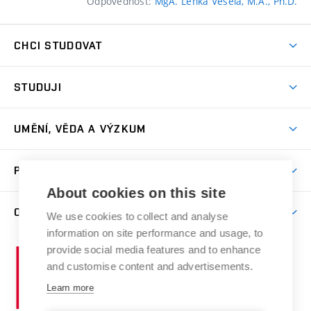
Odpovědnost:
MgA. Lenka Veselá, M.A., Ph.D.
CHCI STUDOVAT
Pojďte na FaVU
STUDUJI
Nabídka ateliérů
Aktuality a výzvy
Přijímačky
UMĚNÍ, VĚDA A VÝZKUM
Studijní oddělení
Dny otevřených dveří
Centrum výzkumu
Časový plán studia
PRO VEŘEJNOST
Přípravné kurzy
Umělecká činnost
Studijní předpisy a formuláře
About cookies on this site
Studium bez bariér
Letní školy a semestrální kurzy
Publikační činnost
O FAKULTĚ
Studium a stáže v zahraničí
We use cookies to collect and analyse
Katedra teorií a dějin umění
Nakladatelská a vydavatelská činnost
Projekty
information on site performance and usage, to
Rezidenční pobyty
Aktuality
Kabinety a dílny
Research Catalogue
provide social media features and to enhance
Vysoké
Výstavy
Odborná praxe
Portal
Informační tabule
and customise content and advertisements.
Kontakt
učení
Konference
Stipendia
Learn more
technické
Galerie
Organizační struktura
E-přihláška
Doktorské studium
v
Soutěže