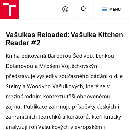
PŘIHLÁSIT
HLEDAT
MENU
SE
Vašulkas Reloaded: Vašulka Kitchen
Reader #2
Kniha editovaná Barborou Šedivou, Lenkou
Dolanovou a Milošem Vojtěchovským
představuje výsledky současného bádání o díle
Steiny a Woodyho Vašulkových, které se v
mezinárodním kontextu těší obnovenému
zájmu. Publikace zahrnuje příspěvky českých i
zahraničních teoretiků a kurátorů, kteří kriticky
analyzují roli Vašulkových v evropském i