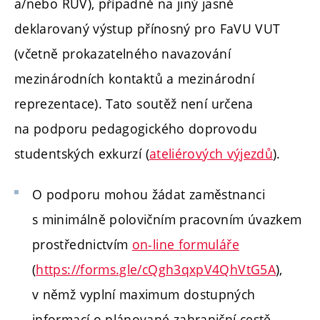
a/nebo RUV), případně na jiný jasně
deklarovaný výstup přínosný pro FaVU VUT
(včetně prokazatelného navazování
mezinárodních kontaktů a mezinárodní
reprezentace). Tato soutěž není určena
na podporu pedagogického doprovodu
studentských exkurzí (
ateliérových výjezdů
).
O podporu mohou žádat zaměstnanci
s minimálně polovičním pracovním úvazkem
prostřednictvím
on-line formuláře
(
https://forms.gle/cQgh3qxpV4QhVtG5A
),
v němž vyplní maximum dostupných
informací o plánované zahraniční cestě,