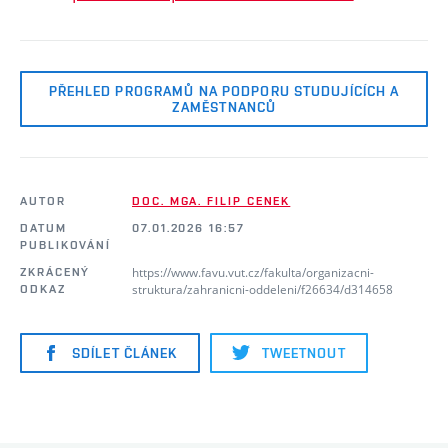
PŘEHLED PROGRAMŮ NA PODPORU STUDUJÍCÍCH A
ZAMĚSTNANCŮ
AUTOR
DOC. MGA. FILIP CENEK
DATUM
07.01.2026 16:57
PUBLIKOVÁNÍ
https://www.favu.vut.cz/fakulta/organizacni-
ZKRÁCENÝ
struktura/zahranicni-oddeleni/f26634/d314658
ODKAZ
SDÍLET ČLÁNEK
TWEETNOUT