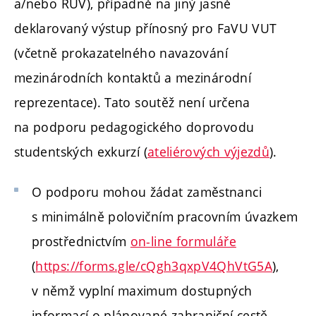
a/nebo RUV), případně na jiný jasně
deklarovaný výstup přínosný pro FaVU VUT
(včetně prokazatelného navazování
mezinárodních kontaktů a mezinárodní
reprezentace). Tato soutěž není určena
na podporu pedagogického doprovodu
studentských exkurzí (
ateliérových výjezdů
).
O podporu mohou žádat zaměstnanci
s minimálně polovičním pracovním úvazkem
prostřednictvím
on-line formuláře
(
https://forms.gle/cQgh3qxpV4QhVtG5A
),
v němž vyplní maximum dostupných
informací o plánované zahraniční cestě,