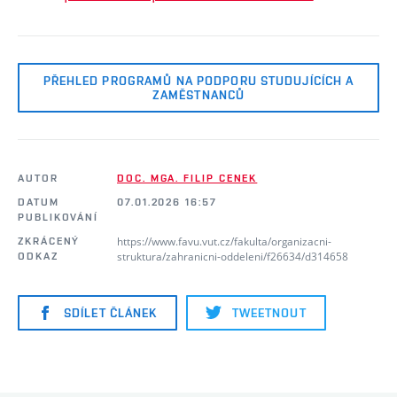
PŘEHLED PROGRAMŮ NA PODPORU STUDUJÍCÍCH A
ZAMĚSTNANCŮ
AUTOR
DOC. MGA. FILIP CENEK
DATUM
07.01.2026 16:57
PUBLIKOVÁNÍ
https://www.favu.vut.cz/fakulta/organizacni-
ZKRÁCENÝ
struktura/zahranicni-oddeleni/f26634/d314658
ODKAZ
SDÍLET ČLÁNEK
TWEETNOUT