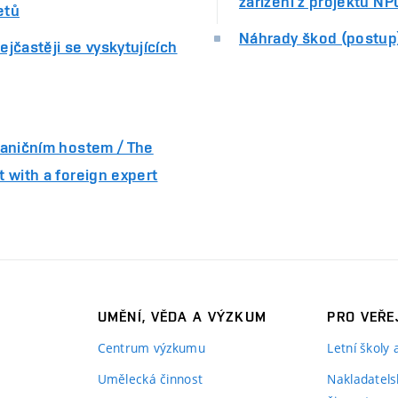
zařízení z projektu NP
etů
Náhrady škod (postup
jčastěji se vyskytujících
raničním hostem / The
 with a foreign expert
UMĚNÍ, VĚDA A VÝZKUM
PRO VEŘE
Centrum výzkumu
Letní školy
Umělecká činnost
Nakladatels