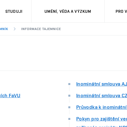
STUDUJI
UMĚNÍ, VĚDA A VÝZKUM
PRO 
MNÍK
INFORMACE TAJEMNICE
Inominátní smlouva A
cích FaVU
Inominátní smlouva C
Průvodka k inominátn
Pokyn pro zajištění ve