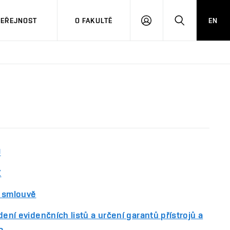
VEŘEJNOST
O FAKULTĚ
EN
PŘIHLÁSIT
HLEDAT
SE
J
Z
í smlouvě
dení evidenčních listů a určení garantů přístrojů a