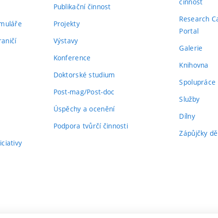
činnost
Publikační činnost
Research C
rmuláře
Projekty
Portal
aničí
Výstavy
Galerie
Konference
Knihovna
Doktorské studium
Spolupráce
Post-mag/Post-doc
Služby
Úspěchy a ocenění
Dílny
Podpora tvůrčí činnosti
Zápůjčky dě
ciativy