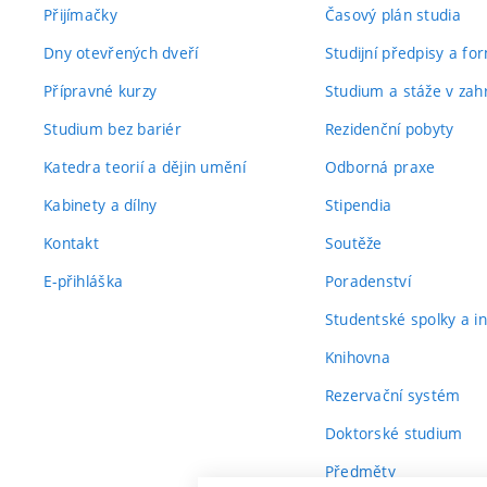
Přijímačky
Časový plán studia
Dny otevřených dveří
Studijní předpisy a fo
Přípravné kurzy
Studium a stáže v zahr
Studium bez bariér
Rezidenční pobyty
Katedra teorií a dějin umění
Odborná praxe
Kabinety a dílny
Stipendia
Kontakt
Soutěže
E-přihláška
Poradenství
Studentské spolky a ini
Knihovna
Rezervační systém
Doktorské studium
Předměty