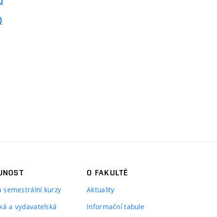
O
)
JNOST
O FAKULTĚ
 a semestrální kurzy
Aktuality
ká a vydavatelská
Informační tabule