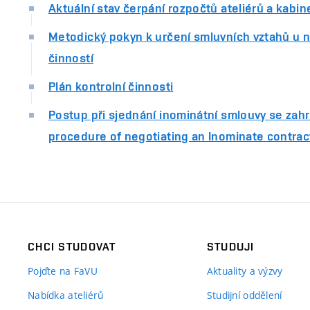
Aktuální stav čerpání rozpočtů ateliérů a kabin
Metodický pokyn k určení smluvních vztahů u ne
činností
Plán kontrolní činnosti
Postup při sjednání inominátní smlouvy se zah
procedure of negotiating an Inominate contract
CHCI STUDOVAT
STUDUJI
Pojďte na FaVU
Aktuality a výzvy
Nabídka ateliérů
Studijní oddělení