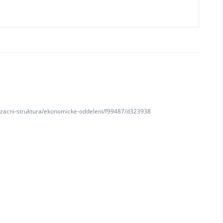
nizacni-struktura/ekonomicke-oddeleni/f99487/d323938