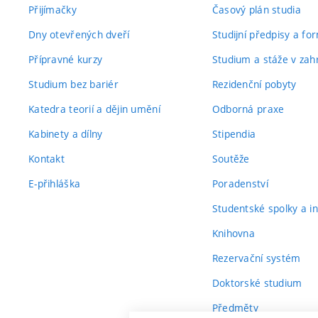
Přijímačky
Časový plán studia
Dny otevřených dveří
Studijní předpisy a fo
Přípravné kurzy
Studium a stáže v zahr
Studium bez bariér
Rezidenční pobyty
Katedra teorií a dějin umění
Odborná praxe
Kabinety a dílny
Stipendia
Kontakt
Soutěže
E-přihláška
Poradenství
Studentské spolky a ini
Knihovna
Rezervační systém
Doktorské studium
Předměty