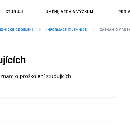
STUDUJI
UMĚNÍ, VĚDA A VÝZKUM
PRO 
NOMICKÉ ODDĚLENÍ
INFORMACE TAJEMNICE
ZÁZNAM O PROŠ
jících
áznam o proškolení studujících