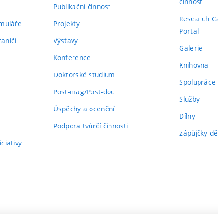
činnost
Publikační činnost
Research C
rmuláře
Projekty
Portal
aničí
Výstavy
Galerie
Konference
Knihovna
Doktorské studium
Spolupráce
Post-mag/Post-doc
Služby
Úspěchy a ocenění
Dílny
Podpora tvůrčí činnosti
Zápůjčky dě
ciativy