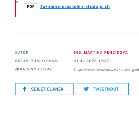
Záznam o proškolení studujících
PDF
AUTOR
ING. MARTINA PĚNČÍKOVÁ
DATUM PUBLIKOVÁNÍ
31.03.2026 10:37
https://www.favu.vut.cz/fakulta/orga
ZKRÁCENÝ ODKAZ
SDÍLET ČLÁNEK
TWEETNOUT