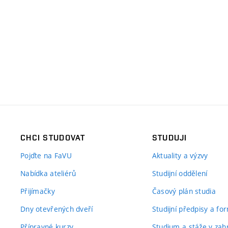
CHCI STUDOVAT
STUDUJI
Pojďte na FaVU
Aktuality a výzvy
Nabídka ateliérů
Studijní oddělení
Přijímačky
Časový plán studia
Dny otevřených dveří
Studijní předpisy a fo
Přípravné kurzy
Studium a stáže v zahr