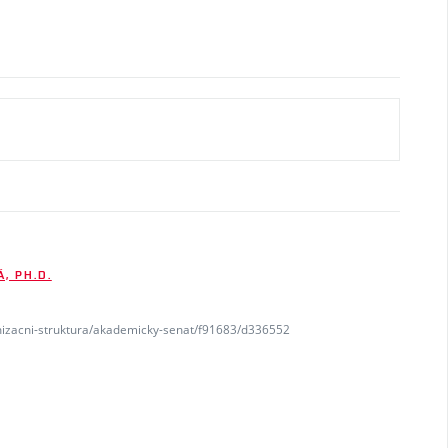
, PH.D.
anizacni-struktura/akademicky-senat/f91683/d336552