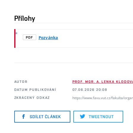
Přílohy
Pozvánka
PDF
AUTOR
PROF. MGR. A. LENKA KLODOVÁ
DATUM PUBLIKOVÁNÍ
07.06.2026 20:08
https://www.favu.vut.cz/fakulta/org
ZKRÁCENÝ ODKAZ
SDÍLET ČLÁNEK
TWEETNOUT