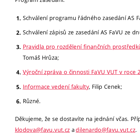
Schválení programu řádného zasedání AS Fa
Schválení zápisů ze zasedání AS FaVU ze dnů
Pravidla pro rozdělení finančních prostřed
Tomáš Hrůza;
Výroční zpráva o činnosti FaVU VUT v roce 
Informace vedení fakulty
, Filip Cenek;
Různé.
Děkujeme, že se dostavíte na jednání včas. Př
klodova@favu.vut.cz
a
dilenardo@favu.vut.cz
.