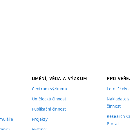
UMĚNÍ, VĚDA A VÝZKUM
PRO VEŘE
Centrum výzkumu
Letní školy
Umělecká činnost
Nakladatels
činnost
Publikační činnost
Research C
rmuláře
Projekty
Portal
aničí
Výstavy