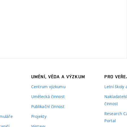
UMĚNÍ, VĚDA A VÝZKUM
PRO VEŘE
Centrum výzkumu
Letní školy
Umělecká činnost
Nakladatels
činnost
Publikační činnost
Research C
rmuláře
Projekty
Portal
aničí
Výstavy