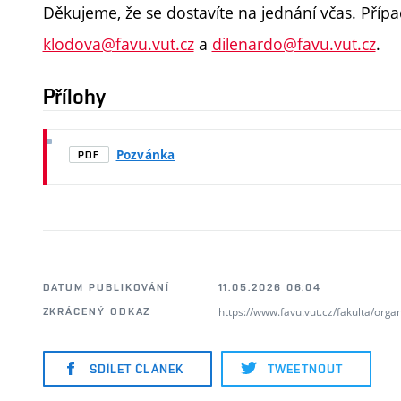
Děkujeme, že se dostavíte na jednání včas. Příp
klodova@favu.vut.cz
a
dilenardo@favu.vut.cz
.
Přílohy
Pozvánka
PDF
DATUM PUBLIKOVÁNÍ
11.05.2026 06:04
https://www.favu.vut.cz/fakulta/org
ZKRÁCENÝ ODKAZ
SDÍLET ČLÁNEK
TWEETNOUT