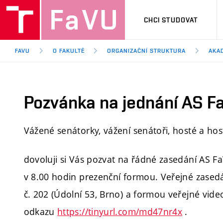
CHCI STUDOVAT
FAVU
O FAKULTĚ
ORGANIZAČNÍ STRUKTURA
AKA
Pozvánka na jednání AS Fa
Vážené senátorky, vážení senátoři, hosté a hos
dovoluji si Vás pozvat na řádné zasedání AS Fa
v 8.00 hodin prezenční formou. Veřejné zased
č. 202 (Údolní 53, Brno) a formou veřejné vi
odkazu
https://tinyurl.com/md47nr4x
.