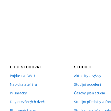
CHCI STUDOVAT
STUDUJI
Pojďte na FaVU
Aktuality a výzvy
Nabídka ateliérů
Studijní oddělení
Přijímačky
Časový plán studia
Dny otevřených dveří
Studijní předpisy a fo
Přípravné kurzy
Studium a stáže v zahr