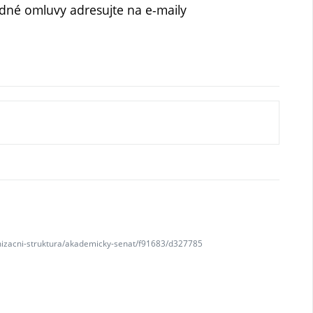
adné omluvy adresujte na e-maily
anizacni-struktura/akademicky-senat/f91683/d327785