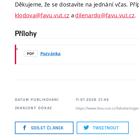
Děkujeme, že se dostavíte na jednání včas. Př
klodova@favu.vut.cz
a
dilenardo@favu.vut.cz
.
Přílohy
Pozvánka
PDF
DATUM PUBLIKOVÁNÍ
11.01.2026 21:45
https://www.favu.vut.cz/fakulta/org
ZKRÁCENÝ ODKAZ
SDÍLET ČLÁNEK
TWEETNOUT