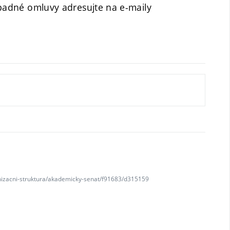
ípadné omluvy adresujte na e-maily
anizacni-struktura/akademicky-senat/f91683/d315159