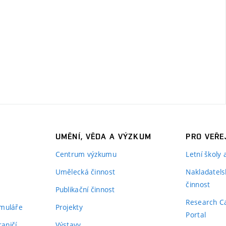
UMĚNÍ, VĚDA A VÝZKUM
PRO VEŘE
Centrum výzkumu
Letní školy
Umělecká činnost
Nakladatels
činnost
Publikační činnost
Research C
rmuláře
Projekty
Portal
aničí
Výstavy