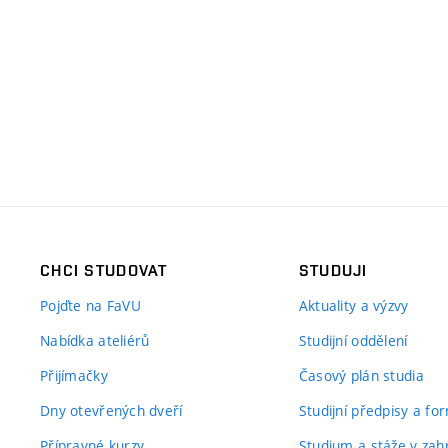
CHCI STUDOVAT
STUDUJI
Pojďte na FaVU
Aktuality a výzvy
Nabídka ateliérů
Studijní oddělení
Přijímačky
Časový plán studia
Dny otevřených dveří
Studijní předpisy a fo
Přípravné kurzy
Studium a stáže v zahr