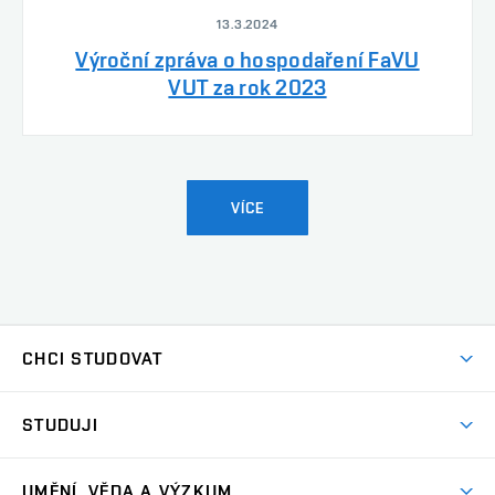
13.3.2024
Výroční zpráva o hospodaření FaVU
VUT za rok 2023
VÍCE
CHCI STUDOVAT
Pojďte na FaVU
STUDUJI
Nabídka ateliérů
Aktuality a výzvy
Přijímačky
UMĚNÍ, VĚDA A VÝZKUM