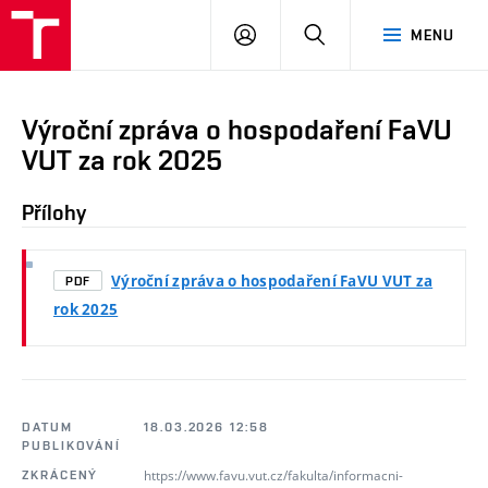
PŘIHLÁSIT
HLEDAT
MENU
SE
Výroční zpráva o hospodaření FaVU
VUT za rok 2025
Přílohy
Výroční zpráva o hospodaření FaVU VUT za
PDF
rok 2025
DATUM
18.03.2026 12:58
PUBLIKOVÁNÍ
https://www.favu.vut.cz/fakulta/informacni-
ZKRÁCENÝ