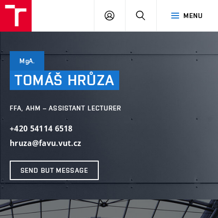
LOG
SEARCH
MENU
IN
MgA.
TOMÁŠ
HRŮZA
FFA, AHM – ASSISTANT LECTURER
+420 54114 6518
hruza@favu.vut.cz
SEND BUT MESSAGE