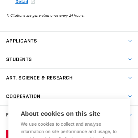
Detail
*) Citations are generated once every 24 hours.
APPLICANTS
Come to FFA
STUDENTS
Short-term Studies
International Office
Master’s Studies in English
ART, SCIENCE & RESEARCH
Study Information
Doctoral Studies in English
Research Centre
Academic Year
COOPERATION
Postdoctoral Programme
Publishing
Courses
Degree Studies in Czech
International Cooperation
Gallery
About cookies on this site
FACULTY
Scholarships
Summer Schools
Partnerships
Research Catalogue
We use cookies to collect and analyse
Competitions and Support Programmes
Organizational Structure
Incoming Staff
Portal
Welcome Service
information on site performance and usage, to
Brno
Study Regulations