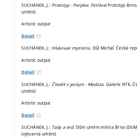
SUCHÁNEK, J.:
Prototyp - Perplex
. Festival Prototyp Brn
umění)
Artistic output
Detail
SUCHÁNEK, J.:
Hlukovae mysteria
. Důl Michal, Česká re
Artistic output
Detail
SUCHÁNEK, J.:
Člověk v jeskyni - Medúza
. Galerie NTK, Č
umění)
Artistic output
Detail
SUCHÁNEK, J.:
Tady a teď
. Dům umění města Brna (DUMB)
(výtvarná umění)