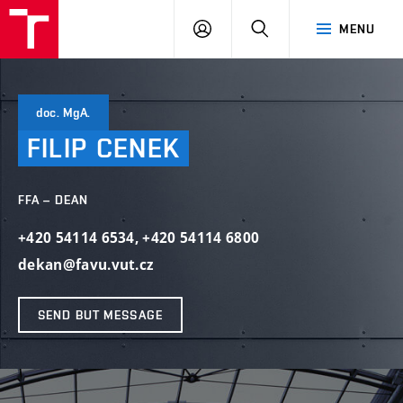
LOG
SEARCH
MENU
IN
doc. MgA.
FILIP
CENEK
FFA – DEAN
+420 54114 6534
,
+420 54114 6800
dekan@favu.vut.cz
SEND BUT MESSAGE