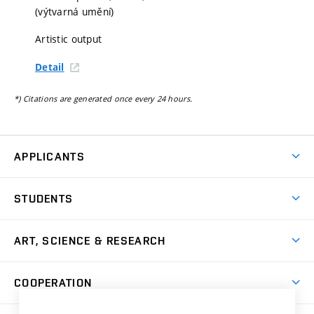
(výtvarná umění)
Artistic output
Detail
*) Citations are generated once every 24 hours.
APPLICANTS
Come to FFA
STUDENTS
Short-term Studies
International Office
Master’s Studies in English
ART, SCIENCE & RESEARCH
Study Information
Doctoral Studies in English
Research Centre
Academic Year
COOPERATION
Postdoctoral Programme
Publishing
Courses
Degree Studies in Czech
International Cooperation